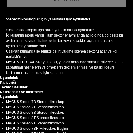
SEPETE EKLE
Stereomikroskoplar için yansıtmalı ışık aydınlatıcı
Stereomikroskoplar için halka yansıtmalı ışık aydınlatıcı.
İki kullanım modu vardır: Tüm sektörler aynı anda açıldığında gölgesiz bir
aydınlatma kaynağı haline gelir; bir veya iki sektör açıldığında eğik
aydınlatmayı simüle eder.
Uzaktan kumanda ile birlikte gelir: Düğme istenen sektörü açar ve kol
parlaklığı ayarlar.
MAGUS LED 144-S4 aydınlatıcı, yüksek derecede yansıtıcı yüzeye sahip
kabartmalı nesnelerin ve örneklerin gözlemlenmesi ve baskılı devre
kartlarının incelenmesi için kullanılır.
Uyumluluk
Kit içeriği
Teknik Özellikler
Referanslar ve indirmeler
Uyumluluk
MAGUS Stereo 7B Stereomikroskop
MAGUS Stereo 7T Stereomikroskop
MAGUS Stereo 8B Stereomikroskop
MAGUS Stereo 8T Stereomikroskop
MAGUS Stereo 9T Stereomikroskop
MAGUS Stereo 7BH Mikroskop Başlığı