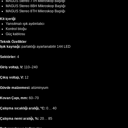
MAGUS Stereo 7TH Mikroskop Başlığı
MAGUS Stereo 8BH Mikroskop Başlığı
MAGUS Stereo 8TH Mikroskop Başlığı
Kit içeriği
Yansıtmalı ışık aydınlatıcı
Kontrol bloğu
Güç kablosu
Teknik Özellikler
Işık kaynağı:
parlaklığı ayarlanabilir 144 LED
Sektörler:
4
Giriş voltajı, V:
110–240
Çıkış voltajı, V:
12
Gövde malzemesi:
alüminyum
Kovan Çapı, mm:
60–70
Çalışma sıcaklığı aralığı, °C:
0… 40
Çalışma nemi aralığı, %:
20… 85