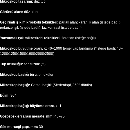
Mikroskop tasarımı:
düz tüp
Görüntü alanı:
düz alan
Geçirimli ışık mikroskobi teknikleri:
parlak alan; karanlık alan (isteğe bağlı);
polarize ışık (isteğe bağlı); faz kontrast (isteğe bağlı)
Yansıtmalı ışık mikroskobi teknikleri:
floresan (isteğe bağlı)
Mikroskop büyütme oranı, x:
40–1000 temel yapılandırma (*isteğe bağlı: 40–
1200/1250/1500/1600/2000/2500)
Tüp uzunluğu:
sonsuzluk (∞)
Mikroskop başlığı türü:
binoküler
Mikroskop başlığı:
Gemel başlık (Siedentopf, 360° dönüş)
Eğim:
30°
Mikroskop bağlığı büyütme oranı, x:
1
Gözbebekleri arası mesafe, mm:
48–75
Göz merceği çapı, mm:
30