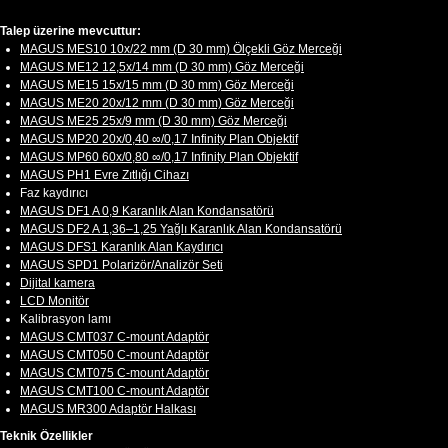
Talep üzerine mevcuttur:
MAGUS MES10 10х/22 mm (D 30 mm) Ölçekli Göz Merceği
MAGUS ME12 12,5х/14 mm (D 30 mm) Göz Merceği
MAGUS ME15 15x/15 mm (D 30 mm) Göz Merceği
MAGUS ME20 20х/12 mm (D 30 mm) Göz Merceği
MAGUS ME25 25х/9 mm (D 30 mm) Göz Merceği
MAGUS MP20 20х/0,40 ∞/0,17 Infinity Plan Objektif
MAGUS MP60 60х/0,80 ∞/0,17 Infinity Plan Objektif
MAGUS PH1 Evre Zıtlığı Cihazı
Faz kaydırıcı
MAGUS DF1 A 0,9 Karanlık Alan Kondansatörü
MAGUS DF2 A 1,36–1,25 Yağlı Karanlık Alan Kondansatörü
MAGUS DFS1 Karanlık Alan Kaydırıcı
MAGUS SPD1 Polarizör/Analizör Seti
Dijital kamera
LCD Monitör
Kalibrasyon lamı
MAGUS CMT037 C-mount Adaptör
MAGUS CMT050 C-mount Adaptör
MAGUS CMT075 C-mount Adaptör
MAGUS CMT100 C-mount Adaptör
MAGUS MR300 Adaptör Halkası
Teknik Özellikler