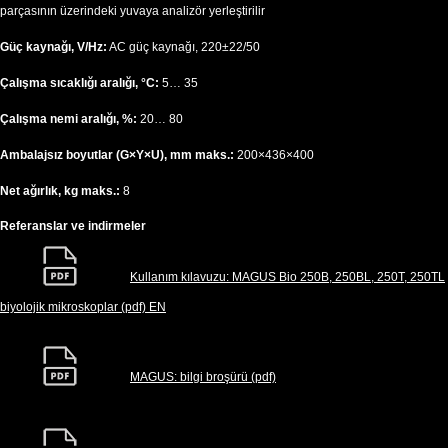
parçasının üzerindeki yuvaya analizör yerleştirilir
Güç kaynağı, V/Hz:
AC güç kaynağı, 220±22/50
Çalışma sıcaklığı aralığı, °C:
5… 35
Çalışma nemi aralığı, %:
20… 80
Ambalajsız boyutlar (G×Y×U), mm maks.:
200×436×400
Net ağırlık, kg maks.:
8
Referanslar ve indirmeler
Kullanım kılavuzu: MAGUS Bio 250B, 250BL, 250T, 250TL
biyolojik mikroskoplar (pdf) EN
MAGUS: bilgi broşürü (pdf)