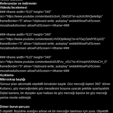
Referanslar ve indirmeler
Videolu İncelemesi
###<iframe width="610" height="340"
src="https://www.youtube.com/embed/zcbs4_Gbd18?si=azIcilU6hQwIe8gs"
frameBorder="0" allow="clipboard-write; autoplay" webkitAllowFullScreen
mozallowfullscreen allowFullScreen></iframe>###
###<iframe width="610" height="340"
src="https://www.youtube.com/embed/LHV0OpMviig?si=d7Gq15dvfYI51pO2"
frameBorder="0" allow="clipboard-write; autoplay" webkitAllowFullScreen
mozallowfullscreen allowFullScreen></iframe>###
###<iframe width="610" height="340"
src="https://www.youtube.com/embed/o0UtPzo_xSU?si=KVrxqrHAXN4sCH_0"
frameBorder="0" allow="clipboard-write; autoplay" webkitAllowFullScreen
mozallowfullscreen allowFullScreen></iframe>###
Açıklama
Mikroskop başlığı
Sonsuz plan akromatik objektifli binoküler başlık. Göz merceği tüpleri 360° döner.
Kullanıcı, göz merceğindeki göz mesafesini boyuna uyacak şekilde ayarlayabilir.
Dijital kamera, bir diyopter ayar halkası ile göz merceği tüpüne bir göz merceği
yerine monte edilmiştir.
Döner burun parçası
5 objektif. Büyütme aralığını artıran ek bir merceğin takılması için yuva. Objektifli