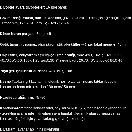
Diyopter ayarı, diyopterler:
±6 (sol barel)
Göz merceği, x/alan, mm:
10x/22 mm, göz mesafesi: 10 mm (*isteğe bağlı: ölçekli
10x/22 mm, 12,5x/14; 15x/15; 20x/12; 25x/9)
Döner burun parçası:
5 objektif
Optik tasarım: sonsuz plan akromatik objektifler (∞), parfokal mesafe:
45 mm
Objektifler, x/diyafram açıklığı/çalışma aralığı, mm:
4x/0,10/21; 10x/0,25/5;
40x/0,65/0,66; 100x/1,25 yağ/0,36; (*isteğe bağlı: 20x/0,40/8,8; 60x/0,80/0,46)
Yaylı geri çekilebilir düzenek:
40x, 60x, 100x
Nesne Tablası:
çift katmanlı mekanik nesne tablası, nesne tablası boyutu:
konumlandırma rafı olmadan 180 mm×150 mm
Hareket aralığı, mm:
75×50
Kondansatör:
Abbe kondansatör, sayısal açıklık 1,25, merkezden ayarlanabilir,
yüksekliği ayarlanabilir, diyaframı ayarlanabilir, karanlık alan sürgüsü ve faz
kontrast sürgüsü için yuva, kırlangıç kuyruğu kundağı
Diyafram:
ayarlanabilir iris diyaframı