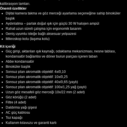
kalibrasyon lamları.
Önemli özellikler
Dijital kamera takma ve göz merceği ayarlama seçeneğine sahip binoküler
başlık
Aydınlatma – parlak doğal ışık için güçlü 30 W halojen ampül
Rahat uzun süreli çalışma için ergonomik tasarım
Geniş uyumlu isteğe bağlı aksesuar yelpazesi
Mikroskop kolu (taşıma kolu)
Kit içeriği
Güç girişi, aktarılan ışık kaynağı, odaklama mekanizması, nesne tablası,
kondansatör bağlantısı ve döner burun parçası içeren taban
Abbe kondansatör
Binoküler başlık
Sonsuz plan akromatik objektif: 4x/0,10
Sonsuz plan akromatik objektif: 10x/0,25
Sonsuz plan akromatik objektif: 40x/0,65 (yaylı)
Sonsuz plan akromatik objektif: 100x/1,25 yağ (yaylı)
Uzun göz mesafeli göz merceği 10x/22 mm (2 adet)
Göz körüğü (2 adet)
Filtre (4 adet)
Daldırma yağı şişesi
AC güç kablosu
Toz kapağı
Kullanım kılavuzu ve garanti kartı