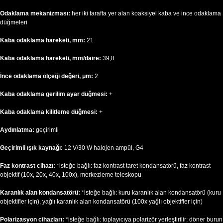
Odaklama mekanizması:
her iki tarafta yer alan koaksiyel kaba ve ince odaklama
düğmeleri
Kaba odaklama hareketi, mm:
21
Kaba odaklama hareketi, mm/daire:
39,8
İnce odaklama ölçeği değeri, μm:
2
Kaba odaklama gerilim ayar düğmesi:
+
Kaba odaklama kilitleme düğmesi:
+
Aydınlatma:
geçirimli
Geçirimli ışık kaynağı:
12 V/30 W halojen ampül, G4
Faz kontrast cihazı:
*isteğe bağlı: faz kontrast taret kondansatörü, faz kontrast
objektif (10x, 20x, 40x, 100x), merkezleme teleskopu
Karanlık alan kondansatörü:
*isteğe bağlı: kuru karanlık alan kondansatörü (kuru
objektifler için), yağlı karanlık alan kondansatörü (100x yağlı objektifler için)
Polarizasyon cihazları:
*isteğe bağlı: toplayıcıya polarizör yerleştirilir; döner burun