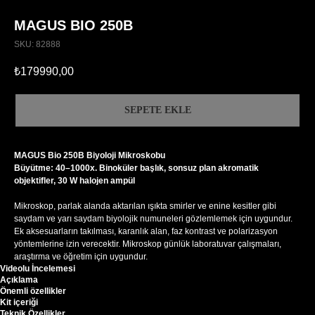
MAGUS BIO 250B
SKU:
82888
₺
179990,00
SEPETE EKLE
MAGUS Bio 250B Biyoloji Mikroskobu
Büyütme: 40–1000x. Binoküler başlık, sonsuz plan akromatik
objektifler, 30 W halojen ampül
Mikroskop, parlak alanda aktarılan ışıkta smirler ve enine kesitler gibi
saydam ve yarı saydam biyolojik numuneleri gözlemlemek için uygundur.
Ek aksesuarların takılması, karanlık alan, faz kontrast ve polarizasyon
yöntemlerine izin verecektir. Mikroskop günlük laboratuvar çalışmaları,
araştırma ve öğretim için uygundur.
Videolu İncelemesi
Açıklama
Önemli özellikler
Kit içeriği
Teknik Özellikler