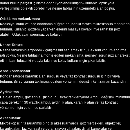
döner burun parçası iç kısma doğru yönlendirilmiştir – kullanıcı optik yola
yerleştirilmiş objektifi görebilir ve nesne tablasının üzerindeki alan boştur.
Odaklama mekanizması
Koaksiyel kaba ve ince odaklama düğmeleri, her iki tarafta mikroskobun tabanında
bulunur. Kullanıcı gözlem yaparken ellerini masaya koyabilir ve rahat bir poz
alabilir. Odak ayarı sorunsuz ve kolaydır.
Nesne Tablası
Nesne tablasının ergonomik çalışmasını sağlamak için, X ekseni konumlandırma
rafı yoktur. Nesne tablasına monte edilen mekanizma, nesneyi sorunsuzca hareket
ettirir. Lam tutucu iki vidayla takılır ve kolay kullanım için çıkarılabilir.
Abbe kondansatör
Kondansatörde karanlık alan sürgüsü veya faz kontrast sürgüsü için bir yuva
bulunur. Bir sürgünün takılması, gözlem yöntemini değiştirirken zaman kazandırır.
Aydınlatma
Halojen ampül, gözlerin alışık olduğu sıcak renkler yayar. Ampül değişimi minimum
çaba gerektirir. 30 watt'lık ampül, aydınlık alan, karanlık alan ve faz kontrast
yöntemleri için yeterince parlaktır.
Aksesuarlar
Mikroskop için tasarlanmış bir dizi aksesuar vardır: göz mercekleri, objektifler,
karanlık alan, faz kontrast ve polarizasyon cihazları, dijital kameralar ve