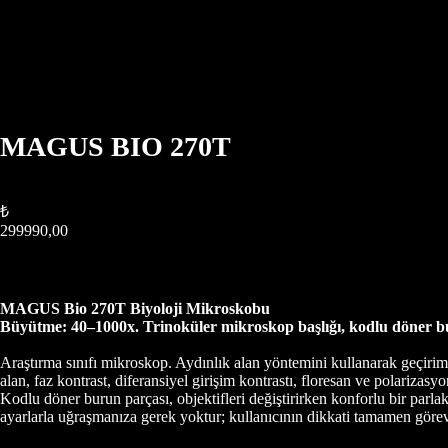
MAGUS BIO 270T
83481
₺
299990,00
SEPETE EKLE
MAGUS Bio 270T Biyoloji Mikroskobu
Büyütme: 40–1000x. Trinoküler mikroskop başlığı, kodlu döner bur
Araştırma sınıfı mikroskop. Aydınlık alan yöntemini kullanarak geçiriml
alan, faz kontrast, diferansiyel girişim kontrastı, floresan ve polarizasy
Kodlu döner burun parçası, objektifleri değiştirirken konforlu bir parlak
ayarlarla uğraşmanıza gerek yoktur; kullanıcının dikkati tamamen göre
Videolu İncelemesi