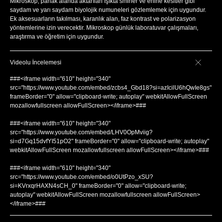
Mikroskop, parlak alanda aktarılan ışıkta smirler ve enine kesitler gibi
saydam ve yarı saydam biyolojik numuneleri gözlemlemek için uygundur.
Ek aksesuarların takılması, karanlık alan, faz kontrast ve polarizasyon
yöntemlerine izin verecektir. Mikroskop günlük laboratuvar çalışmaları,
araştırma ve öğretim için uygundur.
Videolu İncelemesi
###<iframe width="610" height="340"
src="https://www.youtube.com/embed/zcbs4_Gbd18?si=azIcilU6hQwIe8gs"
frameBorder="0" allow="clipboard-write; autoplay" webkitAllowFullScreen
mozallowfullscreen allowFullScreen></iframe>###
###<iframe width="610" height="340"
src="https://www.youtube.com/embed/LHV0OpMviig?
si=d7Gq15dvfYI51pO2" frameBorder="0" allow="clipboard-write; autoplay"
webkitAllowFullScreen mozallowfullscreen allowFullScreen></iframe>###
###<iframe width="610" height="340"
src="https://www.youtube.com/embed/o0UtPzo_xSU?
si=KVrxqrHAXN4sCH_0" frameBorder="0" allow="clipboard-write;
autoplay" webkitAllowFullScreen mozallowfullscreen allowFullScreen>
</iframe>###