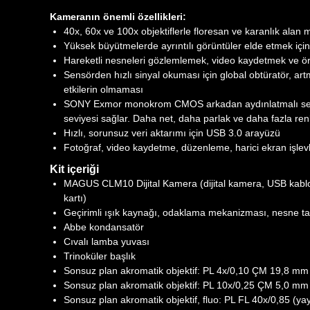
Kameranın önemli özellikleri:
40x, 60x ve 100x objektiflerle floresan ve karanlık alan m
Yüksek büyütmelerde ayrıntılı görüntüler elde etmek içi
Hareketli nesneleri gözlemlemek, video kaydetmek ve ör
Sensörden hızlı sinyal okuması için global obtüratör, art
etkilerin olmaması
SONY Exmor monokrom CMOS arkadan aydınlatmalı sensör,
seviyesi sağlar. Daha net, daha parlak ve daha fazla re
Hızlı, sorunsuz veri aktarımı için USB 3.0 arayüzü
Fotoğraf, video kaydetme, düzenleme, harici ekran işlevl
Kit içeriği
MAGUS CLM10 Dijital Kamera (dijital kamera, USB kablosu
kartı)
Geçirimli ışık kaynağı, odaklama mekanizması, nesne ta
Abbe kondansatör
Cıvalı lamba yuvası
Trinoküler başlık
Sonsuz plan akromatik objektif: PL 4x/0,10 ÇM 19,8 mm
Sonsuz plan akromatik objektif: PL 10x/0,25 ÇM 5,0 mm
Sonsuz plan akromatik objektif, fluo: PL FL 40x/0,85 (y