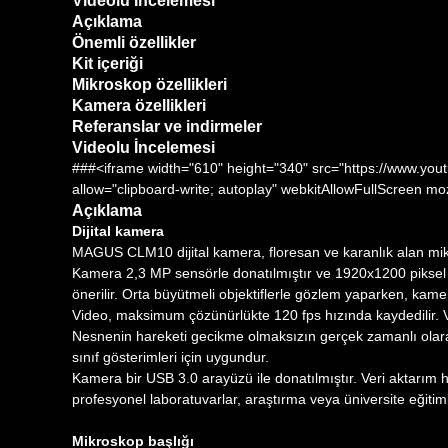
Videolu İncelemesi
Açıklama
Önemli özellikler
Kit içeriği
Mikroskop özellikleri
Kamera özellikleri
Referanslar ve indirmeler
Videolu İncelemesi
###<iframe width="610" height="340" src="https://www.
allow="clipboard-write; autoplay" webkitAllowFullScreen m
Açıklama
Dijital kamera
MAGUS CLM10 dijital kamera, floresan ve karanlık alan mikro
Kamera 2,3 MP sensörle donatılmıştır ve 1920x1200 piksel çö
önerilir. Orta büyütmeli objektiflerle gözlem yaparken, kamer
Video, maksimum çözünürlükte 120 fps hızında kaydedilir. V
Nesnenin hareketi gecikme olmaksızın gerçek zamanlı olara
sınıf gösterimleri için uygundur.
Kamera bir USB 3.0 arayüzü ile donatılmıştır. Veri aktarım 
profesyonel laboratuvarlar, araştırma veya üniversite eğitimi i
Mikroskop başlığı