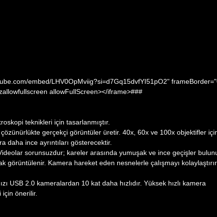
youtube.com/embed/LHV0OpMviig?si=d7Gq15dvfYI51pO2" frameBorder="
ozallowfullscreen allowFullScreen></iframe>###
skopi teknikleri için tasarlanmıştır.
zünürlükte gerçekçi görüntüler üretir. 40x, 60x ve 100x objektifler içi
a daha ince ayrıntıları gösterecektir.
ideolar sorunsuzdur; kareler arasında yumuşak ve ince geçişler bulunu
k görüntülenir. Kamera hareket eden nesnelerle çalışmayı kolaylaştırır
hızı USB 2.0 kameralardan 10 kat daha hızlıdır. Yüksek hızlı kamera
çin önerilir.