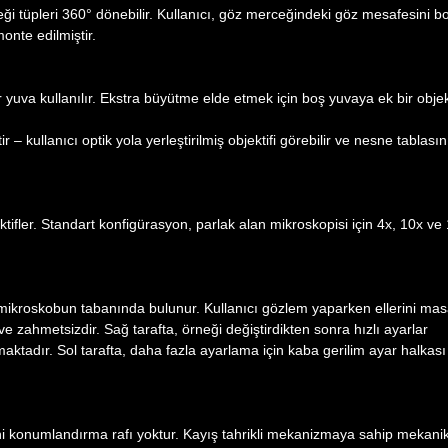
eği tüpleri 360° dönebilir. Kullanıcı, göz merceğindeki göz mesafesini 
monte edilmiştir.
r yuva kullanılır. Ekstra büyütme elde etmek için boş yuvaya ek bir objek
 – kullanıcı optik yola yerleştirilmiş objektifi görebilir ve nesne tablasın
ektifler. Standart konfigürasyon, parlak alan mikroskopisi için 4x, 10x ve
 mikroskobun tabanında bulunur. Kullanıcı gözlem yaparken ellerini ma
ve zahmetsizdir. Sağ tarafta, örneği değiştirdikten sonra hızlı ayarlar
ktadır. Sol tarafta, daha fazla ayarlama için kaba gerilim ayar halkası
i konumlandırma rafı yoktur. Kayış tahrikli mekanizmaya sahip mekani