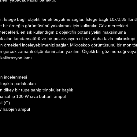
özlem yapacak kadar parlaktır.
 İsteğe bağlı objektifler ek büyütme sağlar. İsteğe bağlı 10x/0,35 floritl
e bir örneğin görüntüsünü yakalamak için kullanılır. Göz mercekleri
ercekleri, en sık kullandığınız objektifin potansiyelini maksimuma
nlık alan kondansatörü ve bir polarizasyon cihazı, daha fazla mikroskopi
n örnekleri inceleyebilmenizi sağlar. Mikroskop görüntüsünü bir monitö
in gerçek zamanlı ölçümlerini alan yazılım. Ölçekli bir göz merceği veya
r kalibrasyon lamı.
in incelenmesi
i ışıkta parlak alan
 dikey bir tüpe sahip trinoküler başlık
una sahip 100 W cıva buharlı ampul
il (G)
 W halojen ampül