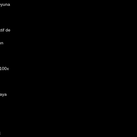
boyuna
tif de
ın
 100x
saya
k