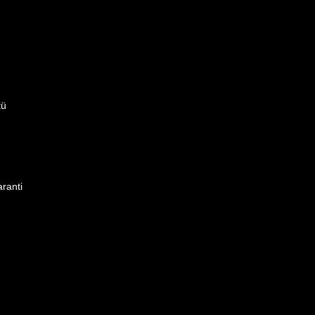
tü
ranti