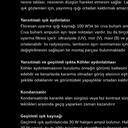
nesne tablası, nesnenin düzgün hareket etmesini sağlar. Lam t
ışık gözlemleri için, yayınmış ışığı ortadan kaldırmak amacıy
Yansıtmalı ışık aydınlatıcı
Floresan uyarma ışığı kaynağı 100 W'lık bir cıva buharlı am
Cıva buharlı ampulün ayrı tepe noktaları vardır, bu da birçok
uyarma filtresi içerir: ultraviyole (UV), mor (V), mavi (B) 
ortalanabilir. Isı radyasyonu, lambanın aşırı ısınmaması için
değiştirilmesini sağlayan bir montaj parçası bulunmaktadır.
Yansıtmalı ve geçirimli ışıkta Köhler aydınlatması
Köhler aydınlatmasının kurulumu örneğin görüntü kalitesini 
edebilir ve kenarlarda kararma olmadan görüş alanının eşit 
şekilde odaklanılır ve görüntüdeki yapaylıklar ortadan kaldırı
Kondansatör
Kondansatörde karanlık alan sürgüsü veya faz kontrast sürgüs
teknikleri arasında geçiş yaparken zaman kazandırır.
Geçirimli ışık kaynağı
Geçirimli ışık aydınlatıcıda 30 W halojen ampül bulunur. Ha