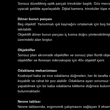
Sonsuz düzeltilmiş optik parçalı trinoküler başlık. Göz merc
uyacak şekilde ayarlayabilir. Dijital kamera, trinoküler tüpe 
Döner burun parçası
Beş objektif. Yansıtmalı ışık kaynağını ortalamak için boş bi
takılabilir.
Objektifli döner burun parçası iç kısma doğru yönlendirilmiştir
üzerindeki alan boştur.
Objektifler
Sonsuz plan akromatik objektifler ve sonsuz plan floritli obj
objektifler ve floresan mikroskopisi için 40x objektif içerir.
Odaklama mekanizması
Koaksiyel kaba ve ince odaklama düğmeleri, her iki tarafta
koyabilir ve rahat bir poz alabilir. Odaklama ayarı sorunsuz 
yapabilmek için bir kaba odaklama kilitleme düğmesi bulunma
bulunmaktadır.
Nesne tablası
Nesne tablasında, ergonomik çalışmasını sağlayan X eksen