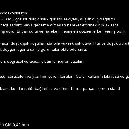
ikroskopisi için
n 2,3 MP çözünürlük; düşük gürültü seviyesi, düşük güç dağıtımı
neği sarsıntı veya gecikme olmadan hareket ettirmek için 120 fps
mış görüntü parlaklığı ve hareketli nesneleri gözlemlerken yanlış optik
 düşük ışık koşullarında bile yüksek ışık duyarlılığı ve düşük gürül
nk doygunluğuna sahip görüntüler elde edersiniz.
eri, doğrusal ve açısal ölçümler içeren yazılım
, sürücüleri ve yazılımı içeren kurulum CD'si, kullanım kılavuzu ve ga
blası, kondansatör bağlantısı ve döner burun parçası içeren stand
aylı) ÇM 0,42 mm