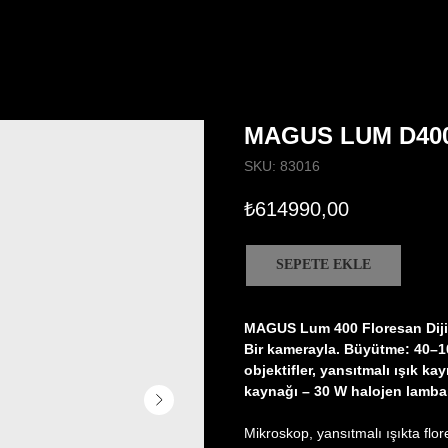
MAGUS LUM D40
SKU:
83016
₺
614990,00
SEPETE EKLE
MAGUS Lum 400 Floresan Diji
Bir kamerayla. Büyütme: 40–100
objektifler, yansıtmalı ışık ka
kaynağı – 30 W halojen lamba, 
Mikroskop, yansıtmalı ışıkta flor