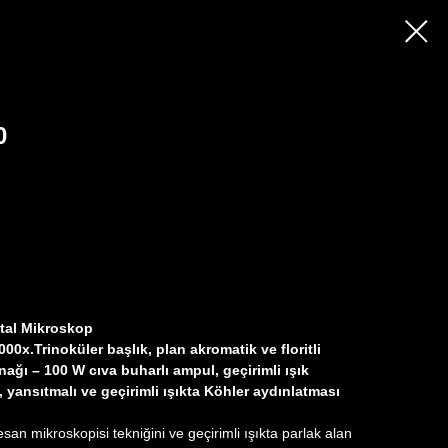
0
tal Mikroskop
0x.Trinoküler başlık, plan akromatik ve floritli
ynağı – 100 W cıva buharlı ampul, geçirimli ışık
yansıtmalı ve geçirimli ışıkta Köhler aydınlatması
esan mikroskopisi tekniğini ve geçirimli ışıkta parlak alan