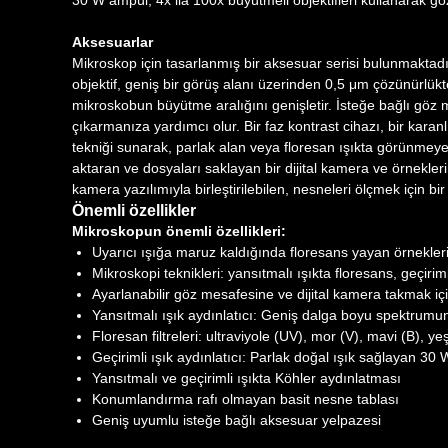
30 W ampül, 4x ila 100x büyütmeli objektifleri kullanarak g
Aksesuarlar
Mikroskop için tasarlanmış bir aksesuar serisi bulunmaktadır.
objektif, geniş bir görüş alanı üzerinden 0,5 μm çözünürlükt
mikroskobun büyütme aralığını genişletir. İsteğe bağlı göz m
çıkarmanıza yardımcı olur. Bir faz kontrast cihazı, bir kara
tekniği sunarak, parlak alan veya floresan ışıkta görünmeye
aktaran ve dosyaları saklayan bir dijital kamera ve örnekler
kamera yazılımıyla birleştirilebilen, nesneleri ölçmek için bi
Önemli özellikler
Mikroskopun önemli özellikleri:
Uyarıcı ışığa maruz kaldığında floresans yayan örnekler
Mikroskopi teknikleri: yansıtmalı ışıkta floresans, geçiriml
Ayarlanabilir göz mesafesine ve dijital kamera takmak için
Yansıtmalı ışık aydınlatıcı: Geniş dalga boyu spektrum
Floresan filtreleri: ultraviyole (UV), mor (V), mavi (B), yeş
Geçirimli ışık aydınlatıcı: Parlak doğal ışık sağlayan 30
Yansıtmalı ve geçirimli ışıkta Köhler aydınlatması
Konumlandırma rafı olmayan basit nesne tablası
Geniş uyumlu isteğe bağlı aksesuar yelpazesi