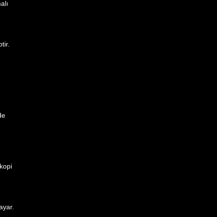
alı
tir.
de
skopi
ayar.