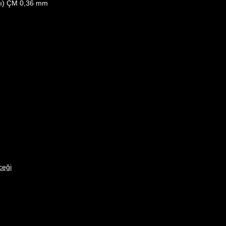
ğlı) ÇM 0,36 mm
u
ceği