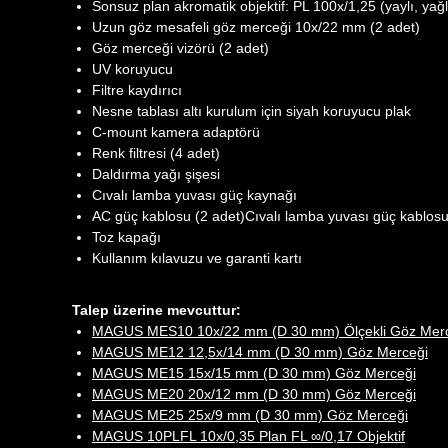
Sonsuz plan akromatik objektif: PL 100x/1,25 (yaylı, ya
Uzun göz mesafeli göz merceği 10x/22 mm (2 adet)
Göz merceği vizörü (2 adet)
UV koruyucu
Filtre kaydırıcı
Nesne tablası altı kurulum için siyah koruyucu plak
C-mount kamera adaptörü
Renk filtresi (4 adet)
Daldırma yağı şişesi
Cıvalı lamba yuvası güç kaynağı
AC güç kablosu (2 adet)Cıvalı lamba yuvası güç kablos
Toz kapağı
Kullanım kılavuzu ve garanti kartı
Talep üzerine mevcuttur:
MAGUS MES10 10х/22 mm (D 30 mm) Ölçekli Göz Mer
MAGUS ME12 12,5х/14 mm (D 30 mm) Göz Merceği
MAGUS ME15 15x/15 mm (D 30 mm) Göz Merceği
MAGUS ME20 20х/12 mm (D 30 mm) Göz Merceği
MAGUS ME25 25х/9 mm (D 30 mm) Göz Merceği
MAGUS 10PLFL 10х/0,35 Plan FL ∞/0,17 Objektif