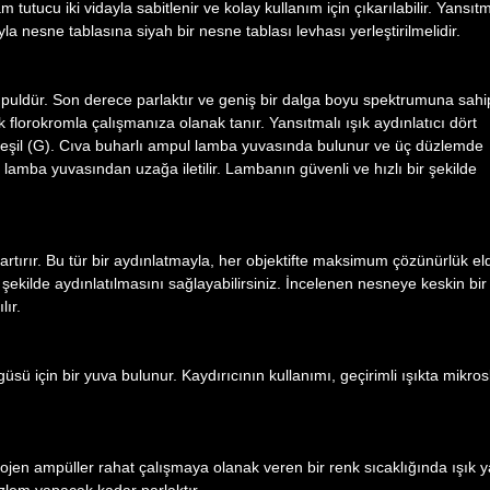
utucu iki vidayla sabitlenir ve kolay kullanım için çıkarılabilir. Yansıtm
la nesne tablasına siyah bir nesne tablası levhası yerleştirilmelidir.
puldür. Son derece parlaktır ve geniş bir dalga boyu spektrumuna sahip
 florokromla çalışmanıza olanak tanır. Yansıtmalı ışık aydınlatıcı dört
ve yeşil (G). Cıva buharlı ampul lamba yuvasında bulunur ve üç düzlemde
 lamba yuvasından uzağa iletilir. Lambanın güvenli ve hızlı bir şekilde
artırır. Bu tür bir aydınlatmayla, her objektifte maksimum çözünürlük el
şekilde aydınlatılmasını sağlayabilirsiniz. İncelenen nesneye keskin bir
lır.
ü için bir yuva bulunur. Kaydırıcının kullanımı, geçirimli ışıkta mikro
lojen ampüller rahat çalışmaya olanak veren bir renk sıcaklığında ışık y