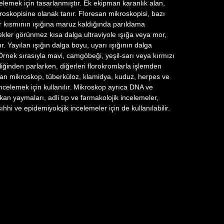
celemek için tasarlanmıştır. Ek ekipman karanlık alan,
roskopisine olanak tanır. Floresan mikroskopisi, bazı
ir kısmının ışığına maruz kaldığında parıldama
ler görünmez kısa dalga ultraviyole ışığa veya mor,
ır. Yayılan ışığın dalga boyu, uyarı ışığının dalga
rnek sırasıyla mavi, camgöbeği, yeşil-sarı veya kırmızı
iliğinden parlarken, diğerleri florokromlarla işlemden
esan mikroskop, tüberküloz, klamidya, kuduz, herpes ve
 incelemek için kullanılır. Mikroskop ayrıca DNA ve
kan yaymaları, adli tıp ve farmakolojik incelemeler,
ıhhi ve epidemiyolojik incelemeler için de kullanılabilir.