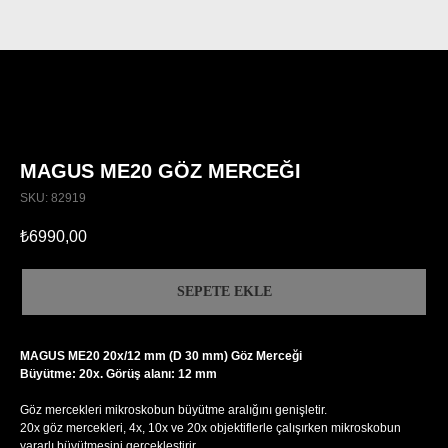
MAGUS ME20 GÖZ MERCEĞI
SKU:
82919
₺
6990,00
SEPETE EKLE
MAGUS ME20 20х/12 mm (D 30 mm) Göz Merceği
Büyütme: 20x. Görüş alanı: 12 mm
Göz mercekleri mikroskobun büyütme aralığını genişletir.
20x göz mercekleri, 4x, 10x ve 20x objektiflerle çalışırken mikroskobun
yararlı büyütmesini gerçekleştirir.