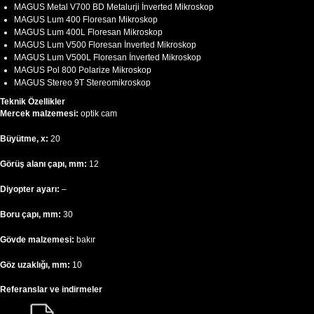
MAGUS Metal V700 BD Metalurji İnverted Mikroskop
MAGUS Lum 400 Floresan Mikroskop
MAGUS Lum 400L Floresan Mikroskop
MAGUS Lum V500 Floresan İnverted Mikroskop
MAGUS Lum V500L Floresan İnverted Mikroskop
MAGUS Pol 800 Polarize Mikroskop
MAGUS Stereo 9T Stereomikroskop
Teknik Özellikler
Mercek malzemesi:
optik cam
Büyütme, x:
20
Görüş alanı çapı, mm:
12
Diyopter ayarı:
–
Boru çapı, mm:
30
Gövde malzemesi:
bakır
Göz uzaklığı, mm:
10
Referanslar ve indirmeler