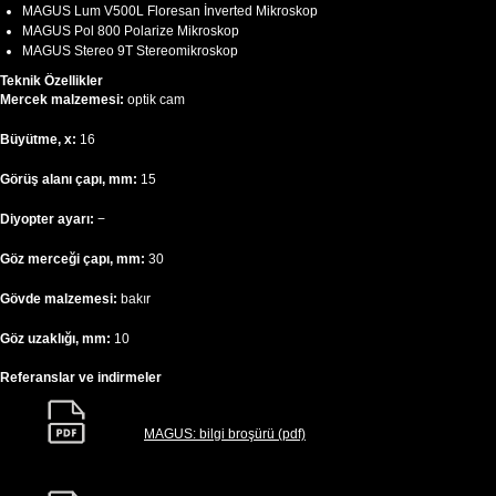
MAGUS Lum V500L Floresan İnverted Mikroskop
MAGUS Pol 800 Polarize Mikroskop
MAGUS Stereo 9T Stereomikroskop
Teknik Özellikler
Mercek malzemesi:
optik cam
Büyütme, x:
16
Görüş alanı çapı, mm:
15
Diyopter ayarı:
−
Göz merceği çapı, mm:
30
Gövde malzemesi:
bakır
Göz uzaklığı, mm:
10
Referanslar ve indirmeler
MAGUS: bilgi broşürü (pdf)