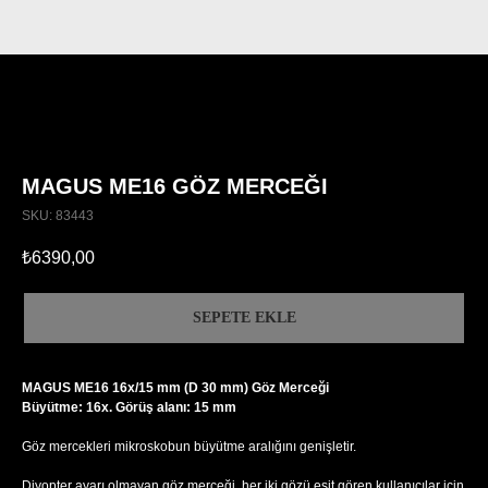
MAGUS ME16 GÖZ MERCEĞI
SKU:
83443
₺
6390,00
SEPETE EKLE
MAGUS ME16 16х/15 mm (D 30 mm) Göz Merceği
Büyütme: 16x. Görüş alanı: 15 mm
Göz mercekleri mikroskobun büyütme aralığını genişletir.
Diyopter ayarı olmayan göz merceği, her iki gözü eşit gören kullanıcılar için