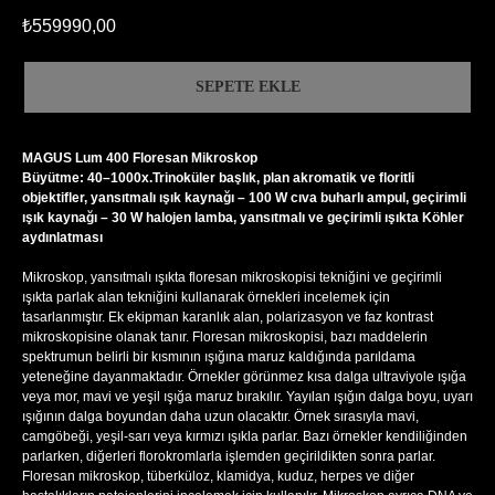
₺
559990,00
SEPETE EKLE
MAGUS Lum 400 Floresan Mikroskop
Büyütme: 40–1000x.Trinoküler başlık, plan akromatik ve floritli
objektifler, yansıtmalı ışık kaynağı – 100 W cıva buharlı ampul, geçirimli
ışık kaynağı – 30 W halojen lamba, yansıtmalı ve geçirimli ışıkta Köhler
aydınlatması
Mikroskop, yansıtmalı ışıkta floresan mikroskopisi tekniğini ve geçirimli
ışıkta parlak alan tekniğini kullanarak örnekleri incelemek için
tasarlanmıştır. Ek ekipman karanlık alan, polarizasyon ve faz kontrast
mikroskopisine olanak tanır. Floresan mikroskopisi, bazı maddelerin
spektrumun belirli bir kısmının ışığına maruz kaldığında parıldama
yeteneğine dayanmaktadır. Örnekler görünmez kısa dalga ultraviyole ışığa
veya mor, mavi ve yeşil ışığa maruz bırakılır. Yayılan ışığın dalga boyu, uyarı
ışığının dalga boyundan daha uzun olacaktır. Örnek sırasıyla mavi,
camgöbeği, yeşil-sarı veya kırmızı ışıkla parlar. Bazı örnekler kendiliğinden
parlarken, diğerleri florokromlarla işlemden geçirildikten sonra parlar.
Floresan mikroskop, tüberküloz, klamidya, kuduz, herpes ve diğer