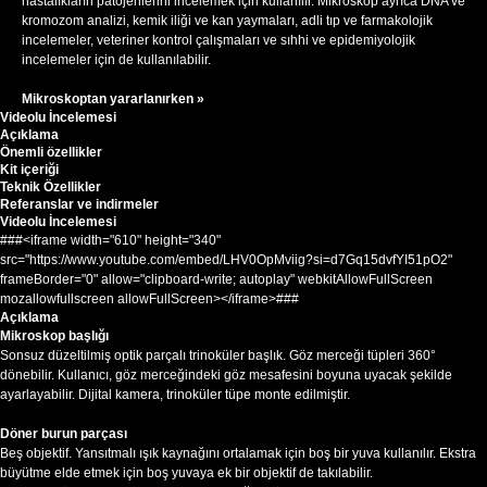
hastalıkların patojenlerini incelemek için kullanılır. Mikroskop ayrıca DNA ve
kromozom analizi, kemik iliği ve kan yaymaları, adli tıp ve farmakolojik
incelemeler, veteriner kontrol çalışmaları ve sıhhi ve epidemiyolojik
incelemeler için de kullanılabilir.
Mikroskoptan yararlanırken »
Videolu İncelemesi
Açıklama
Önemli özellikler
Kit içeriği
Teknik Özellikler
Referanslar ve indirmeler
Videolu İncelemesi
###<iframe width="610" height="340"
src="https://www.youtube.com/embed/LHV0OpMviig?si=d7Gq15dvfYI51pO2"
frameBorder="0" allow="clipboard-write; autoplay" webkitAllowFullScreen
mozallowfullscreen allowFullScreen></iframe>###
Açıklama
Mikroskop başlığı
Sonsuz düzeltilmiş optik parçalı trinoküler başlık. Göz merceği tüpleri 360°
dönebilir. Kullanıcı, göz merceğindeki göz mesafesini boyuna uyacak şekilde
ayarlayabilir. Dijital kamera, trinoküler tüpe monte edilmiştir.
Döner burun parçası
Beş objektif. Yansıtmalı ışık kaynağını ortalamak için boş bir yuva kullanılır. Ekstra
büyütme elde etmek için boş yuvaya ek bir objektif de takılabilir.