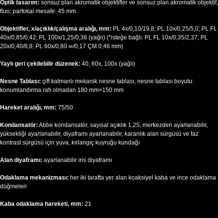
Optik tasarım:
sonsuz plan akromatik objektifler ve sonsuz plan akromatik objektif,
fluo; parfokal mesafe: 45 mm
Objektifler, x/açıklık/çalışma aralığı, mm:
PL 4x/0,10/19,8; PL 10x/0,25/5,0; PL FL
40x/0,85/0,42; PL 100x/1,25/0,36 (yağlı) (*isteğe bağlı: PL FL 10x/0,35/2,37; PL
20х/0,40/8,8; PL 60x/0,80 ∞/0,17 ÇM 0,46 mm)
Yaylı geri çekilebilir düzenek:
40, 60х, 100x (yağlı)
Nesne Tablası:
çift katmanlı mekanik nesne tablası, nesne tablası boyutu:
konumlandırma rafı olmadan 180 mm×150 mm
Hareket aralığı, mm:
75/50
Kondansatör:
Abbe kondansatör, sayısal açıklık 1,25, merkezden ayarlanabilir,
yüksekliği ayarlanabilir, diyaframı ayarlanabilir, karanlık alan sürgüsü ve faz
kontrast sürgüsü için yuva, kırlangıç kuyruğu kundağı
Alan diyaframı:
ayarlanabilir iris diyaframı
Odaklama mekanizması:
her iki tarafta yer alan koaksiyel kaba ve ince odaklama
düğmeleri
Kaba odaklama hareketi, mm:
21