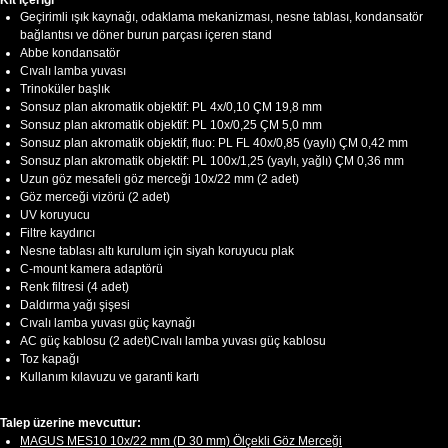
Kit içeriği
Geçirimli ışık kaynağı, odaklama mekanizması, nesne tablası, kondansatör
bağlantısı ve döner burun parçası içeren stand
Abbe kondansatör
Cıvalı lamba yuvası
Trinoküler başlık
Sonsuz plan akromatik objektif: PL 4x/0,10 ÇM 19,8 mm
Sonsuz plan akromatik objektif: PL 10x/0,25 ÇM 5,0 mm
Sonsuz plan akromatik objektif, fluo: PL FL 40x/0,85 (yaylı) ÇM 0,42 mm
Sonsuz plan akromatik objektif: PL 100x/1,25 (yaylı, yağlı) ÇM 0,36 mm
Uzun göz mesafeli göz merceği 10x/22 mm (2 adet)
Göz merceği vizörü (2 adet)
UV koruyucu
Filtre kaydırıcı
Nesne tablası altı kurulum için siyah koruyucu plak
C-mount kamera adaptörü
Renk filtresi (4 adet)
Daldırma yağı şişesi
Cıvalı lamba yuvası güç kaynağı
AC güç kablosu (2 adet)Cıvalı lamba yuvası güç kablosu
Toz kapağı
Kullanım kılavuzu ve garanti kartı
Talep üzerine mevcuttur:
MAGUS MES10 10х/22 mm (D 30 mm) Ölçekli Göz Merceği