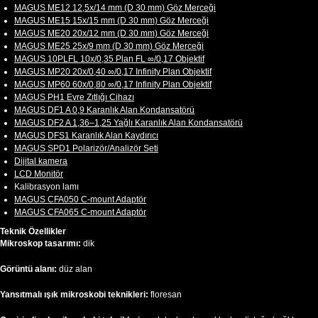
MAGUS ME12 12,5х/14 mm (D 30 mm) Göz Merceği
MAGUS ME15 15x/15 mm (D 30 mm) Göz Merceği
MAGUS ME20 20х/12 mm (D 30 mm) Göz Merceği
MAGUS ME25 25х/9 mm (D 30 mm) Göz Merceği
MAGUS 10PLFL 10х/0,35 Plan FL ∞/0,17 Objektif
MAGUS MP20 20х/0,40 ∞/0,17 Infinity Plan Objektif
MAGUS MP60 60х/0,80 ∞/0,17 Infinity Plan Objektif
MAGUS PH1 Evre Zıtlığı Cihazı
MAGUS DF1 A 0,9 Karanlık Alan Kondansatörü
MAGUS DF2 A 1,36–1,25 Yağlı Karanlık Alan Kondansatörü
MAGUS DFS1 Karanlık Alan Kaydırıcı
MAGUS SPD1 Polarizör/Analizör Seti
Dijital kamera
LCD Monitör
Kalibrasyon lamı
MAGUS CFA050 C-mount Adaptör
MAGUS CFA065 C-mount Adaptör
Teknik Özellikler
Mikroskop tasarımı:
dik
Görüntü alanı:
düz alan
Yansıtmalı ışık mikroskobi teknikleri:
floresan