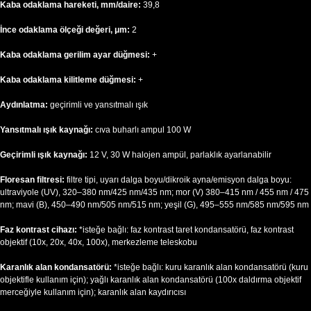
Kaba odaklama hareketi, mm/daire:
39,8
İnce odaklama ölçeği değeri, μm:
2
Kaba odaklama gerilim ayar düğmesi:
+
Kaba odaklama kilitleme düğmesi:
+
Aydınlatma:
geçirimli ve yansıtmalı ışık
Yansıtmalı ışık kaynağı:
cıva buharlı ampul 100 W
Geçirimli ışık kaynağı:
12 V, 30 W halojen ampül, parlaklık ayarlanabilir
Floresan filtresi:
filtre tipi, uyarı dalga boyu/dikroik ayna/emisyon dalga boyu:
ultraviyole (UV), 320–380 nm/425 nm/435 nm; mor (V) 380–415 nm / 455 nm / 475
nm; mavi (B), 450–490 nm/505 nm/515 nm; yeşil (G), 495–555 nm/585 nm/595 nm
Faz kontrast cihazı:
*isteğe bağlı: faz kontrast taret kondansatörü, faz kontrast
objektif (10x, 20x, 40x, 100x), merkezleme teleskobu
Karanlık alan kondansatörü:
*isteğe bağlı: kuru karanlık alan kondansatörü (kuru
objektifle kullanım için); yağlı karanlık alan kondansatörü (100x daldırma objektif
merceğiyle kullanım için); karanlık alan kaydırıcısı