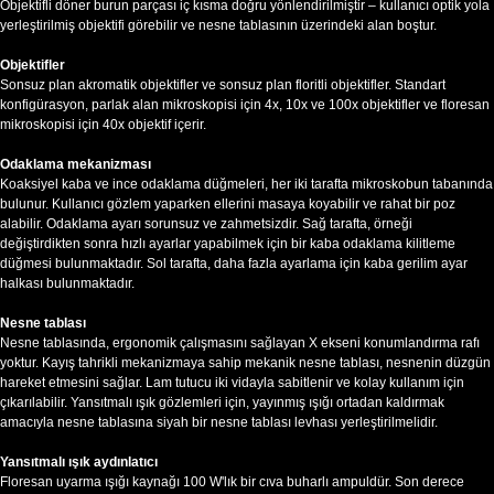
Objektifli döner burun parçası iç kısma doğru yönlendirilmiştir – kullanıcı optik yola
yerleştirilmiş objektifi görebilir ve nesne tablasının üzerindeki alan boştur.
Objektifler
Sonsuz plan akromatik objektifler ve sonsuz plan floritli objektifler. Standart
konfigürasyon, parlak alan mikroskopisi için 4x, 10x ve 100x objektifler ve floresan
mikroskopisi için 40x objektif içerir.
Odaklama mekanizması
Koaksiyel kaba ve ince odaklama düğmeleri, her iki tarafta mikroskobun tabanında
bulunur. Kullanıcı gözlem yaparken ellerini masaya koyabilir ve rahat bir poz
alabilir. Odaklama ayarı sorunsuz ve zahmetsizdir. Sağ tarafta, örneği
değiştirdikten sonra hızlı ayarlar yapabilmek için bir kaba odaklama kilitleme
düğmesi bulunmaktadır. Sol tarafta, daha fazla ayarlama için kaba gerilim ayar
halkası bulunmaktadır.
Nesne tablası
Nesne tablasında, ergonomik çalışmasını sağlayan X ekseni konumlandırma rafı
yoktur. Kayış tahrikli mekanizmaya sahip mekanik nesne tablası, nesnenin düzgün
hareket etmesini sağlar. Lam tutucu iki vidayla sabitlenir ve kolay kullanım için
çıkarılabilir. Yansıtmalı ışık gözlemleri için, yayınmış ışığı ortadan kaldırmak
amacıyla nesne tablasına siyah bir nesne tablası levhası yerleştirilmelidir.
Yansıtmalı ışık aydınlatıcı
Floresan uyarma ışığı kaynağı 100 W'lık bir cıva buharlı ampuldür. Son derece