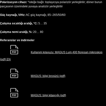
Polarizasyon cihazı:
*isteğe bağlı: toplayıcıya polarizör yerleştirilir; döner burun
parçasının üzerindeki yuvaya analizör yerleştirilir
Güç kaynağı, V/Hz:
AC güç kaynağı, 85–265/50/60
Çalışma sıcaklığı aralığı, °C:
5… 35
Çalışma nemi aralığı, %:
20… 80
Referanslar ve indirmeler
Kullanım kılavuzu: MAGUS Lum 400 floresan mikroskop
(pdf) EN
MAGUS: bilgi broşürü (pdf)
MAGUS: bilgi kitapçığı (pdf)