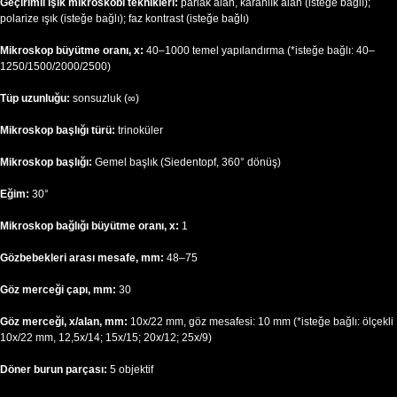
Geçirimli ışık mikroskobi teknikleri:
parlak alan, karanlık alan (isteğe bağlı);
polarize ışık (isteğe bağlı); faz kontrast (isteğe bağlı)
Mikroskop büyütme oranı, x:
40–1000 temel yapılandırma (*isteğe bağlı: 40–
1250/1500/2000/2500)
Tüp uzunluğu:
sonsuzluk (∞)
Mikroskop başlığı türü:
trinoküler
Mikroskop başlığı:
Gemel başlık (Siedentopf, 360° dönüş)
Eğim:
30°
Mikroskop bağlığı büyütme oranı, x:
1
Gözbebekleri arası mesafe, mm:
48–75
Göz merceği çapı, mm:
30
Göz merceği, x/alan, mm:
10х/22 mm, göz mesafesi: 10 mm (*isteğe bağlı: ölçekli
10x/22 mm, 12,5x/14; 15x/15; 20x/12; 25x/9)
Döner burun parçası:
5 objektif