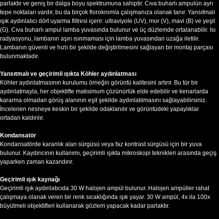
parlaktır ve geniş bir dalga boyu spektrumuna sahiptir. Cıva buharlı ampulün ayrı
tepe noktaları vardır, bu da birçok florokromla çalışmanıza olanak tanır. Yansıtmalı
ışık aydınlatıcı dört uyarma filtresi içerir: ultraviyole (UV), mor (V), mavi (B) ve yeşil
(G). Cıva buharlı ampul lamba yuvasında bulunur ve üç düzlemde ortalanabilir. Isı
radyasyonu, lambanın aşırı ısınmaması için lamba yuvasından uzağa iletilir.
Lambanın güvenli ve hızlı bir şekilde değiştirilmesini sağlayan bir montaj parçası
bulunmaktadır.
Yansıtmalı ve geçirimli ışıkta Köhler aydınlatması
Köhler aydınlatmasının kurulumu örneğin görüntü kalitesini artırır. Bu tür bir
aydınlatmayla, her objektifte maksimum çözünürlük elde edebilir ve kenarlarda
kararma olmadan görüş alanının eşit şekilde aydınlatılmasını sağlayabilirsiniz.
İncelenen nesneye keskin bir şekilde odaklanılır ve görüntüdeki yapaylıklar
ortadan kaldırılır.
Kondansatör
Kondansatörde karanlık alan sürgüsü veya faz kontrast sürgüsü için bir yuva
bulunur. Kaydırıcının kullanımı, geçirimli ışıkta mikroskopi teknikleri arasında geçiş
yaparken zaman kazandırır.
Geçirimli ışık kaynağı
Geçirimli ışık aydınlatıcıda 30 W halojen ampül bulunur. Halojen ampüller rahat
çalışmaya olanak veren bir renk sıcaklığında ışık yayar. 30 W ampül, 4x ila 100x
büyütmeli objektifleri kullanarak gözlem yapacak kadar parlaktır.