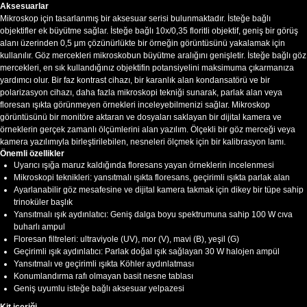
Aksesuarlar
Mikroskop için tasarlanmış bir aksesuar serisi bulunmaktadır. İsteğe bağlı
objektifler ek büyütme sağlar. İsteğe bağlı 10x/0,35 floritli objektif, geniş bir görüş
alanı üzerinden 0,5 μm çözünürlükte bir örneğin görüntüsünü yakalamak için
kullanılır. Göz mercekleri mikroskobun büyütme aralığını genişletir. İsteğe bağlı göz
mercekleri, en sık kullandığınız objektifin potansiyelini maksimuma çıkarmanıza
yardımcı olur. Bir faz kontrast cihazı, bir karanlık alan kondansatörü ve bir
polarizasyon cihazı, daha fazla mikroskopi tekniği sunarak, parlak alan veya
floresan ışıkta görünmeyen örnekleri inceleyebilmenizi sağlar. Mikroskop
görüntüsünü bir monitöre aktaran ve dosyaları saklayan bir dijital kamera ve
örneklerin gerçek zamanlı ölçümlerini alan yazılım. Ölçekli bir göz merceği veya
kamera yazılımıyla birleştirilebilen, nesneleri ölçmek için bir kalibrasyon lamı.
Önemli özellikler
Uyarıcı ışığa maruz kaldığında floresans yayan örneklerin incelenmesi
Mikroskopi teknikleri: yansıtmalı ışıkta floresans, geçirimli ışıkta parlak alan
Ayarlanabilir göz mesafesine ve dijital kamera takmak için dikey bir tüpe sahip
trinoküler başlık
Yansıtmalı ışık aydınlatıcı: Geniş dalga boyu spektrumuna sahip 100 W cıva
buharlı ampul
Floresan filtreleri: ultraviyole (UV), mor (V), mavi (B), yeşil (G)
Geçirimli ışık aydınlatıcı: Parlak doğal ışık sağlayan 30 W halojen ampül
Yansıtmalı ve geçirimli ışıkta Köhler aydınlatması
Konumlandırma rafı olmayan basit nesne tablası
Geniş uyumlu isteğe bağlı aksesuar yelpazesi