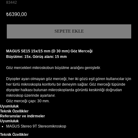
83442
₺
6390,00
SEPETE EKLE
MAGUS SE15 15х/15 mm (D 30 mm) Göz Merceği
Büyütme: 15x. Görüş alanı: 15 mm
Göz mercekleri mikroskobun büyütme aralığını genişletir.
Diyopter ayarı olmayan göz merceği, her iki gözü eşit gören kullanıcılar için
her türlü mikroskopla konforlu bir deneyim sağlar. Göz merceği tüpünde
diyopter halkası bulunan mikroskoplarda görüntü keskinliği doğrudan
mikroskop üzerinde ayarlanır.
Göz merceği çapı: 30 mm.
Uyumluluk
Teknik Özellikler
Referanslar ve indirmeler
Uyumluluk
MAGUS Stereo 9T Stereomikroskop
Teknik Özellikler