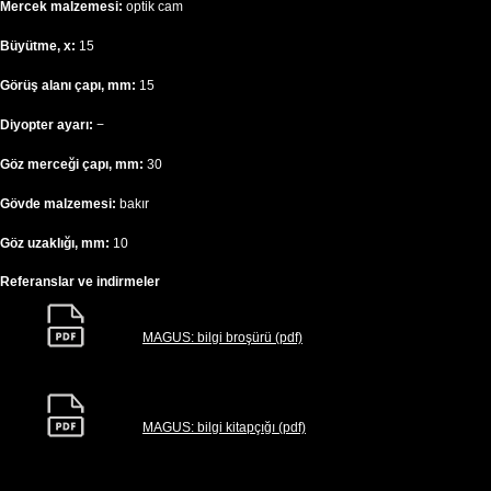
Mercek malzemesi:
optik cam
Büyütme, x:
15
Görüş alanı çapı, mm:
15
Diyopter ayarı:
−
Göz merceği çapı, mm:
30
Gövde malzemesi:
bakır
Göz uzaklığı, mm:
10
Referanslar ve indirmeler
MAGUS: bilgi broşürü (pdf)
MAGUS: bilgi kitapçığı (pdf)