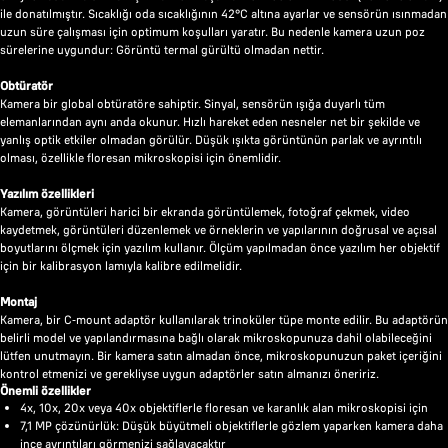
ile donatılmıştır. Sıcaklığı oda sıcaklığının 42°C altına ayarlar ve sensörün ısınmadan
uzun süre çalışması için optimum koşulları yaratır. Bu nedenle kamera uzun poz
sürelerine uygundur: Görüntü termal gürültü olmadan nettir.
Obtüratör
Kamera bir global obtüratöre sahiptir. Sinyal, sensörün ışığa duyarlı tüm
elemanlarından aynı anda okunur. Hızlı hareket eden nesneler net bir şekilde ve
yanlış optik etkiler olmadan görülür. Düşük ışıkta görüntünün parlak ve ayrıntılı
olması, özellikle floresan mikroskopisi için önemlidir.
Yazılım özellikleri
Kamera, görüntüleri harici bir ekranda görüntülemek, fotoğraf çekmek, video
kaydetmek, görüntüleri düzenlemek ve örneklerin ve yapılarının doğrusal ve açısal
boyutlarını ölçmek için yazılım kullanır. Ölçüm yapılmadan önce yazılım her objektif
için bir kalibrasyon lamıyla kalibre edilmelidir.
Montaj
Kamera, bir C‑mount adaptör kullanılarak trinoküler tüpe monte edilir. Bu adaptörün
belirli model ve yapılandırmasına bağlı olarak mikroskopunuza dahil olabileceğini
lütfen unutmayın. Bir kamera satın almadan önce, mikroskopunuzun paket içeriğini
kontrol etmenizi ve gerekliyse uygun adaptörler satın almanızı öneririz.
Önemli özellikler
4x, 10x, 20x veya 40x objektiflerle floresan ve karanlık alan mikroskopisi için
7,1 MP çözünürlük: Düşük büyütmeli objektiflerle gözlem yaparken kamera daha
ince ayrıntıları görmenizi sağlayacaktır