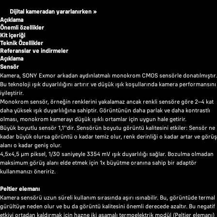
Dijital kameradan yararlanırken »
Açıklama
Önemli özellikler
Kit içeriği
Teknik Özellikler
Referanslar ve indirmeler
Açıklama
Sensör
Kamera, SONY Exmor arkadan aydınlatmalı monokrom CMOS sensörle donatılmıştır.
Bu teknoloji ışık duyarlılığını artırır ve düşük ışık koşullarında kamera performansını
iyileştirir.
Monokrom sensör, örneğin renklerini yakalamaz ancak renkli sensöre göre 2–4 kat
daha yüksek ışık duyarlılığına sahiptir. Görüntünün daha parlak ve daha kontrastlı
olması, monokrom kamerayı düşük ışıklı ortamlar için uygun hale getirir.
Büyük boyutlu sensör 1,1''dir. Sensörün boyutu görüntü kalitesini etkiler: Sensör ne
kadar büyük olursa görüntü o kadar temiz olur, renk derinliği o kadar artar ve görüş
alanı o kadar geniş olur.
4,5x4,5 µm piksel, 1/30 saniyeyle 3354 mV ışık duyarlılığı sağlar. Bozulma olmadan
maksimum görüş alanı elde etmek için 1x büyütme oranına sahip bir adaptör
kullanmanızı öneririz.
Peltier elemanı
Kamera sensörü uzun süreli kullanım sırasında aşırı ısınabilir. Bu, görüntüde termal
gürültüye neden olur ve bu da görüntü kalitesini önemli derecede azaltır. Bu negatif
etkiyi ortadan kaldırmak için hazne iki aşamalı termoelektrik modül (Peltier elemanı)