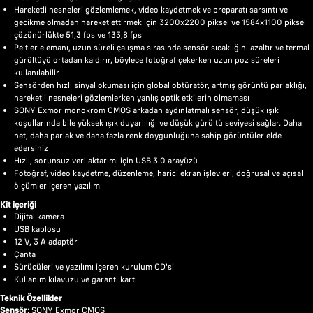
Hareketli nesneleri gözlemlemek, video kaydetmek ve preparatı sarsıntı ve
gecikme olmadan hareket ettirmek için 3200x2200 piksel ve 1584x1100 piksel
çözünürlükte 51,3 fps ve 133,8 fps
Peltier elemanı, uzun süreli çalışma sırasında sensör sıcaklığını azaltır ve termal
gürültüyü ortadan kaldırır, böylece fotoğraf çekerken uzun poz süreleri
kullanılabilir
Sensörden hızlı sinyal okuması için global obtüratör, artmış görüntü parlaklığı,
hareketli nesneleri gözlemlerken yanlış optik etkilerin olmaması
SONY Exmor monokrom CMOS arkadan aydınlatmalı sensör, düşük ışık
koşullarında bile yüksek ışık duyarlılığı ve düşük gürültü seviyesi sağlar. Daha
net, daha parlak ve daha fazla renk doygunluğuna sahip görüntüler elde
edersiniz
Hızlı, sorunsuz veri aktarımı için USB 3.0 arayüzü
Fotoğraf, video kaydetme, düzenleme, harici ekran işlevleri, doğrusal ve açısal
ölçümler içeren yazılım
Kit içeriği
Dijital kamera
USB kablosu
12 V, 3 A adaptör
Çanta
Sürücüleri ve yazılımı içeren kurulum CD'si
Kullanım kılavuzu ve garanti kartı
Teknik Özellikler
Sensör:
SONY Exmor CMOS