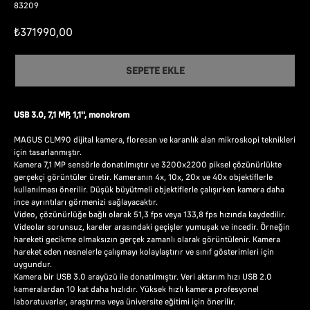
83209
₺
371990,00
SEPETE EKLE
USB 3.0, 7,1 MP, 1,1'', monokrom
MAGUS CLM90 dijital kamera, floresan ve karanlık alan mikroskopi teknikleri
için tasarlanmıştır.
Kamera 7,1 MP sensörle donatılmıştır ve 3200x2200 piksel çözünürlükte
gerçekçi görüntüler üretir. Kameranın 4x, 10x, 20x ve 40x objektiflerle
kullanılması önerilir. Düşük büyütmeli objektiflerle çalışırken kamera daha
ince ayrıntıları görmenizi sağlayacaktır.
Video, çözünürlüğe bağlı olarak 51,3 fps veya 133,8 fps hızında kaydedilir.
Videolar sorunsuz, kareler arasındaki geçişler yumuşak ve incedir. Örneğin
hareketi gecikme olmaksızın gerçek zamanlı olarak görüntülenir. Kamera
hareket eden nesnelerle çalışmayı kolaylaştırır ve sınıf gösterimleri için
uygundur.
Kamera bir USB 3.0 arayüzü ile donatılmıştır. Veri aktarım hızı USB 2.0
kameralardan 10 kat daha hızlıdır. Yüksek hızlı kamera profesyonel
laboratuvarlar, araştırma veya üniversite eğitimi için önerilir.