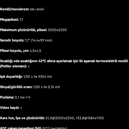
Renkli/monokrom:
tek renkli
Megapiksel:
7,1
Maksimum çözünürlük, piksel:
3200x2200
Sensör boyutu:
1,1" (14,4x9,9 mm)
Piksel boyutu, μm:
4,5x4,5
Sıcaklığı oda sıcaklığının 42°C altına ayarlamak için iki aşamalı termoelektrik modül
(Peltier elemanı):
+
Işık duyarlılığı:
1/30 s ile 3354 mV
Sinyal/gürültü oranı:
1/30 s ile 0,15 mV
Pozlama:
0,1 ms–1 h
Video kaydı:
+
Kare hızı, fps ve çözünürlük:
51,3@3200x2200; 133,8@1584x1100
ADC rakam kapasitesi (bit):
8/12 (seçilebilir)