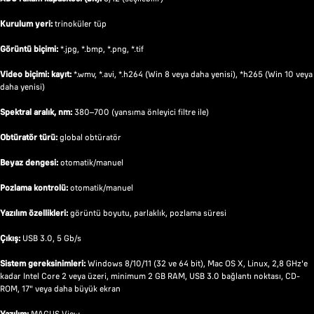
Kurulum yeri:
trinoküler tüp
Görüntü biçimi:
*.jpg, *.bmp, *.png, *.tif
Video biçimi: kayıt:
*.wmv, *.avi, *.h264 (Win 8 veya daha yenisi), *h265 (Win 10 veya
daha yenisi)
Spektral aralık, nm:
380–700 (yansıma önleyici filtre ile)
Obtüratör türü:
global obtüratör
Beyaz dengesi:
otomatik/manuel
Pozlama kontrolü:
otomatik/manuel
Yazılım özellikleri:
görüntü boyutu, parlaklık, pozlama süresi
Çıkış:
USB 3.0, 5 Gb/s
Sistem gereksinimleri:
Windows 8/10/11 (32 ve 64 bit), Mac OS X, Linux, 2,8 GHz'e
kadar Intel Core 2 veya üzeri, minimum 2 GB RAM, USB 3.0 bağlantı noktası, CD-
ROM, 17" veya daha büyük ekran
Yazılım:
MAGUS View