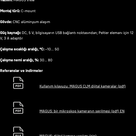
Montaj türü:
C-mount
Gövde:
CNC alüminyum alaşım
Güç kaynağı:
DC, 5 V, bilgisayarın USB bağlantı noktasından; Peltier elemanı için 12
V, 3 A adaptör
Çalışma sıcaklığı aralığı, °C:
–10... 50
Çalışma nemi aralığı, %:
30… 80
Referanslar ve indirmeler
Kullanım kılavuzu: MAGUS CLM dijital kameralar (pdf)
MAGUS: bir mikroskop kameranın seçilmesi (pdf) EN
MAGUS: dijital kamera yazılımı (zip)