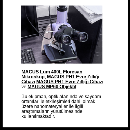
MAGUS Lum 400L Floresan
MAGUS Lum 400L Floresan
Mikroskop
Mikroskop
,
,
MAGUS PH1 Evre Zıtlığı
MAGUS PH1 Evre Zıtlığı
Cihazı
Cihazı
MAGUS PH1 Evre Zıtlığı Cihazı
MAGUS PH1 Evre Zıtlığı Cihazı
ve
ve
MAGUS MP60 Objektif
MAGUS MP60 Objektif
Bu ekipman, optik alanında ve saydam
Bu ekipman, optik alanında ve saydam
ortamlar ile etkileşimleri dahil olmak
ortamlar ile etkileşimleri dahil olmak
üzere nanomateryaller ile ilgili
üzere nanomateryaller ile ilgili
araştırmaların yürütülmesinde
araştırmaların yürütülmesinde
kullanılmaktadır.
kullanılmaktadır.