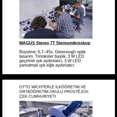
MAGUS Stereo 7T Stereomikroskop
MAGUS Stereo 7T Stereomikroskop
Büyütme: 6,7–45x. Greenough optik
Büyütme: 6,7–45x. Greenough optik
tasarım. Trinoküler başlık, 3 W LED
tasarım. Trinoküler başlık, 3 W LED
geçirimli ışık aydınlatıcı, 3 W LED
geçirimli ışık aydınlatıcı, 3 W LED
yansıtmalı ışık eğik aydınlatıcı
yansıtmalı ışık eğik aydınlatıcı
OTTO WICHTERLE İLKÖĞRETIM VE
OTTO WICHTERLE İLKÖĞRETIM VE
ORTAÖĞRETIM OKULU PROSTĚJOV,
ORTAÖĞRETIM OKULU PROSTĚJOV,
ÇEK CUMHURIYETI
ÇEK CUMHURIYETI