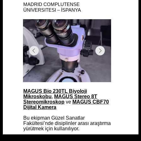
MADRID COMPLUTENSE ÜNIVERSITESI
MADRID COMPLUTENSE
– İSPANYA
ÜNIVERSITESI – İSPANYA
MAGUS Bio 230TL Biyoloji
MAGUS Bio 230TL Biyoloji
Mikroskobu
Mikroskobu
,
,
MAGUS Stereo 8T
MAGUS Stereo 8T
Stereomikroskop
Stereomikroskop
ve
ve
MAGUS CBF70
MAGUS CBF70
Dijital Kamera
Dijital Kamera
Bu ekipman Güzel Sanatlar
Bu ekipman Güzel Sanatlar
Fakültesi’nde disiplinler arası araştırma
Fakültesi’nde disiplinler arası araştırma
yürütmek için kullanılıyor.
yürütmek için kullanılıyor.