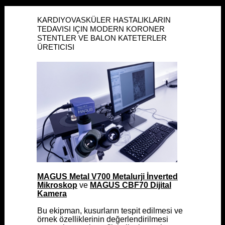
KARDIYOVASKÜLER HASTALIKLARIN
KARDIYOVASKÜLER HASTALIKLARIN
TEDAVISI IÇIN MODERN KORONER
TEDAVISI IÇIN MODERN KORONER
STENTLER VE BALON KATETERLER
STENTLER VE BALON KATETERLER
ÜRETICISI
ÜRETICISI
MAGUS Metal V700 Metalurji İnverted
MAGUS Metal V700 Metalurji İnverted
Mikroskop
Mikroskop
ve
ve
MAGUS CBF70 Dijital
MAGUS CBF70 Dijital
Kamera
Kamera
Bu ekipman, kusurların tespit edilmesi ve
Bu ekipman, kusurların tespit edilmesi ve
örnek özelliklerinin değerlendirilmesi
örnek özelliklerinin değerlendirilmesi