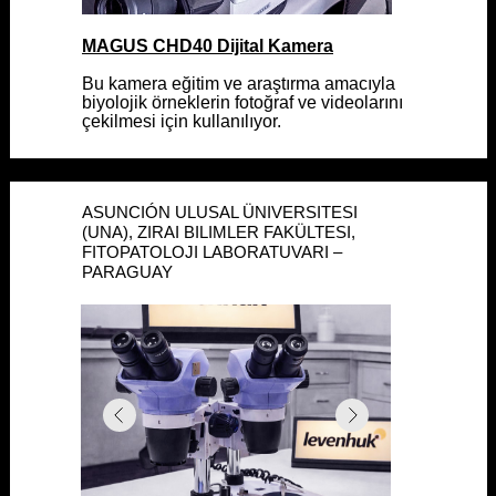
MAGUS CHD40 Dijital Kamera
MAGUS CHD40 Dijital Kamera
Bu kamera eğitim ve araştırma amacıyla
Bu kamera eğitim ve araştırma amacıyla
biyolojik örneklerin fotoğraf ve videolarını
biyolojik örneklerin fotoğraf ve videolarını
çekilmesi için kullanılıyor.
çekilmesi için kullanılıyor.
ASUNCIÓN ULUSAL ÜNIVERSITESI
ASUNCIÓN ULUSAL ÜNIVERSITESI
(UNA), ZIRAI BILIMLER FAKÜLTESI,
(UNA), ZIRAI BILIMLER FAKÜLTESI,
FITOPATOLOJI LABORATUVARI –
FITOPATOLOJI LABORATUVARI –
PARAGUAY
PARAGUAY