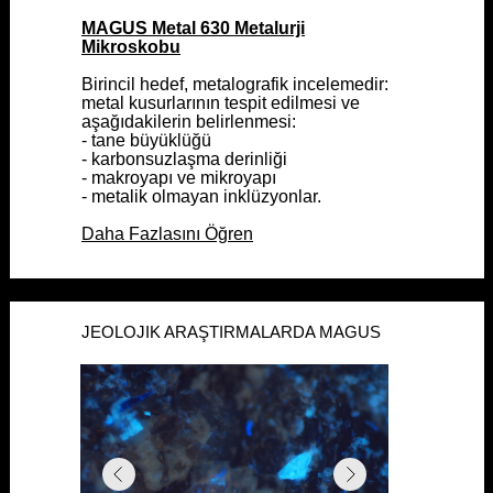
MAGUS Metal 630 Metalurji
MAGUS Metal 630 Metalurji
Mikroskobu
Mikroskobu
Birincil hedef, metalografik incelemedir:
Birincil hedef, metalografik incelemedir:
metal kusurlarının tespit edilmesi ve
metal kusurlarının tespit edilmesi ve
aşağıdakilerin belirlenmesi:
aşağıdakilerin belirlenmesi:
- tane büyüklüğü
- tane büyüklüğü
- karbonsuzlaşma derinliği
- karbonsuzlaşma derinliği
- makroyapı ve mikroyapı
- makroyapı ve mikroyapı
- metalik olmayan inklüzyonlar.
- metalik olmayan inklüzyonlar.
Daha Fazlasını Öğren
Daha Fazlasını Öğren
JEOLOJIK ARAŞTIRMALARDA MAGUS
JEOLOJIK ARAŞTIRMALARDA MAGUS