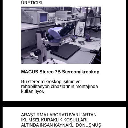
ÜRETICISI
MAGUS Stereo 7B Stereomikroskop
MAGUS Stereo 7B Stereomikroskop
Bu stereomikroskop işitme ve
Bu stereomikroskop işitme ve
rehabilitasyon cihazlarının montajında
rehabilitasyon cihazlarının montajında
kullanılıyor.
kullanılıyor.
ARAŞTIRMA LABORATUVARI "ARTAN
ARAŞTIRMA LABORATUVARI "ARTAN
İKLIMSEL KURAKLIK KOŞULLARI
İKLIMSEL KURAKLIK KOŞULLARI
ALTINDA İNSAN KAYNAKLI DÖNÜŞMÜŞ
ALTINDA İNSAN KAYNAKLI DÖNÜŞMÜŞ