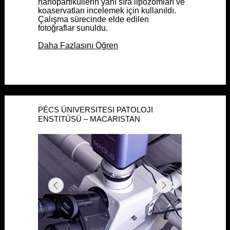
nanopartiküllerin yanı sıra lipozomları ve
nanopartiküllerin yanı sıra lipozomları ve
koaservatları incelemek için kullanıldı.
koaservatları incelemek için kullanıldı.
Çalışma sürecinde elde edilen
Çalışma sürecinde elde edilen
fotoğraflar sunuldu.
fotoğraflar sunuldu.
Daha Fazlasını Öğren
Daha Fazlasını Öğren
PÉCS ÜNIVERSITESI PATOLOJI
PÉCS ÜNIVERSITESI PATOLOJI
ENSTITÜSÜ – MACARISTAN
ENSTITÜSÜ – MACARISTAN