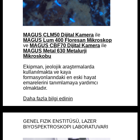
MAGUS CLM50 Dijital Kamera
MAGUS CLM50 Dijital Kamera
ile
ile
MAGUS Lum 400 Floresan Mikroskop
MAGUS Lum 400 Floresan Mikroskop
ve
ve
MAGUS CBF70 Dijital Kamera
MAGUS CBF70 Dijital Kamera
ile
ile
MAGUS Metal 630 Metalurji
MAGUS Metal 630 Metalurji
Mikroskobu
Mikroskobu
Ekipman, jeolojik araştırmalarda
Ekipman, jeolojik araştırmalarda
kullanılmakta ve kaya
kullanılmakta ve kaya
formasyonlarındaki en eski hayat
formasyonlarındaki en eski hayat
emarelerini tanımlamaya yardımcı
emarelerini tanımlamaya yardımcı
olmaktadır.
olmaktadır.
Daha fazla bilgi edinin
Daha fazla bilgi edinin
GENEL FIZIK ENSTITÜSÜ, LAZER
GENEL FIZIK ENSTITÜSÜ, LAZER
BIYOSPEKTROSKOPI LABORATUVARI
BIYOSPEKTROSKOPI LABORATUVARI