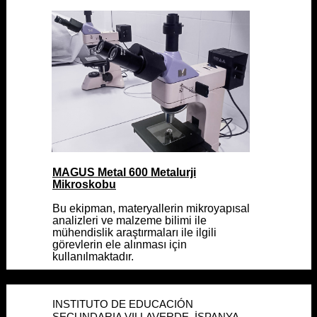
MAGUS Metal 600 Metalurji
MAGUS Metal 600 Metalurji
Mikroskobu
Mikroskobu
Bu ekipman, materyallerin mikroyapısal
Bu ekipman, materyallerin mikroyapısal
analizleri ve malzeme bilimi ile
analizleri ve malzeme bilimi ile
mühendislik araştırmaları ile ilgili
mühendislik araştırmaları ile ilgili
görevlerin ele alınması için
görevlerin ele alınması için
kullanılmaktadır.
kullanılmaktadır.
INSTITUTO DE EDUCACIÓN
INSTITUTO DE EDUCACIÓN
SECUNDARIA VILLAVERDE, İSPANYA
SECUNDARIA VILLAVERDE, İSPANYA