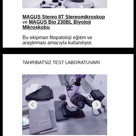
MAGUS Stereo 8T Stereomikroskop
MAGUS Stereo 8T Stereomikroskop
ve
ve
MAGUS Bio 230BL Biyoloji
MAGUS Bio 230BL Biyoloji
Mikroskobu
Mikroskobu
Bu ekipman fitopatoloji eğitim ve
Bu ekipman fitopatoloji eğitim ve
araştırması amacıyla kullanılıyor.
araştırması amacıyla kullanılıyor.
TAHRIBATSIZ TEST LABORATUVARI
TAHRIBATSIZ TEST LABORATUVARI