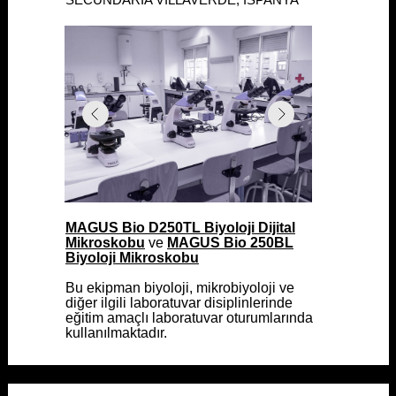
MAGUS Bio D250TL Biyoloji Dijital
MAGUS Bio D250TL Biyoloji Dijital
Mikroskobu
Mikroskobu
ve
ve
MAGUS Bio 250BL
MAGUS Bio 250BL
Biyoloji Mikroskobu
Biyoloji Mikroskobu
Bu ekipman biyoloji, mikrobiyoloji ve
Bu ekipman biyoloji, mikrobiyoloji ve
diğer ilgili laboratuvar disiplinlerinde
diğer ilgili laboratuvar disiplinlerinde
eğitim amaçlı laboratuvar oturumlarında
eğitim amaçlı laboratuvar oturumlarında
kullanılmaktadır.
kullanılmaktadır.