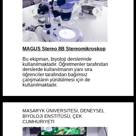
MAGUS Stereo 8B Stereomikroskop
MAGUS Stereo 8B Stereomikroskop
Bu ekipman, biyoloji derslerinde
Bu ekipman, biyoloji derslerinde
kullanılmaktadır. Öğretmenler tarafından
kullanılmaktadır. Öğretmenler tarafından
derslerde kullanılmanın yanı sıra
derslerde kullanılmanın yanı sıra
öğrenciler tarafından bağımsız
öğrenciler tarafından bağımsız
çalışmaların yürütülmesi için de
çalışmaların yürütülmesi için de
kullanılmaktadır.
kullanılmaktadır.
MASARYK ÜNIVERSITESI, DENEYSEL
MASARYK ÜNIVERSITESI, DENEYSEL
BIYOLOJI ENSTITÜSÜ, ÇEK
BIYOLOJI ENSTITÜSÜ, ÇEK
CUMHURIYETI
CUMHURIYETI