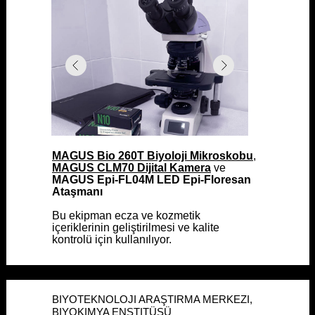
MAGUS Bio 260T Biyoloji Mikroskobu
MAGUS Bio 260T Biyoloji Mikroskobu
,
,
MAGUS CLM70 Dijital Kamera
MAGUS CLM70 Dijital Kamera
ve
ve
MAGUS Epi-FL04M LED Epi-Floresan
MAGUS Epi-FL04M LED Epi-Floresan
Ataşmanı
Ataşmanı
Bu ekipman ecza ve kozmetik
Bu ekipman ecza ve kozmetik
içeriklerinin geliştirilmesi ve kalite
içeriklerinin geliştirilmesi ve kalite
kontrolü için kullanılıyor.
kontrolü için kullanılıyor.
BIYOTEKNOLOJI ARAŞTIRMA MERKEZI,
BIYOTEKNOLOJI ARAŞTIRMA MERKEZI,
BIYOKIMYA ENSTITÜSÜ
BIYOKIMYA ENSTITÜSÜ