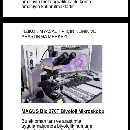
amacıyla metalografik kalite kontrol
amacıyla metalografik kalite kontrol
amacıyla kullanılmaktadır.
amacıyla kullanılmaktadır.
FIZIKOKIMYASAL TIP İÇIN KLINIK VE
FIZIKOKIMYASAL TIP İÇIN KLINIK VE
ARAŞTIRMA MERKEZI
ARAŞTIRMA MERKEZI
MAGUS Bio 270T Biyoloji Mikroskobu
MAGUS Bio 270T Biyoloji Mikroskobu
Bu ekipman tanı ve araştırma
Bu ekipman tanı ve araştırma
uygulamalarında biyolojik numune
uygulamalarında biyolojik numune