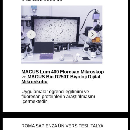
MAGUS Lum 400 Floresan Mikroskop
MAGUS Lum 400 Floresan Mikroskop
ve
ve
MAGUS Bio D250T Biyoloji Dijital
MAGUS Bio D250T Biyoloji Dijital
Mikroskobu
Mikroskobu
Uygulamalar öğrenci eğitimini ve
Uygulamalar öğrenci eğitimini ve
flüoresan proteinlerin araştırılmasını
flüoresan proteinlerin araştırılmasını
içermektedir.
içermektedir.
ROMA SAPIENZA ÜNIVERSITESI İTALYA
ROMA SAPIENZA ÜNIVERSITESI İTALYA