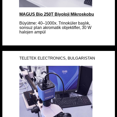
Mah. Ali̇dede Sk. Demirli
Sitesi No: 9 İç Kapi No: Z1
MAGUS Bio 250T Biyoloji Mikroskobu
Kadiköy, İstanbul
MAGUS Bio 250T Biyoloji Mikroskobu
Büyütme: 40–1000x. Trinoküler başlık,
Büyütme: 40–1000x. Trinoküler başlık,
sonsuz plan akromatik objektifler, 30 W
sonsuz plan akromatik objektifler, 30 W
+90 507 864 04 41
halojen ampül
halojen ampül
Bize ulaşın:
E-mail
TELETEK ELECTRONICS, BULGARISTAN
TELETEK ELECTRONICS, BULGARISTAN