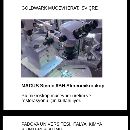
GOLDWÄRK MÜCEVHERAT, İSVIÇRE
GOLDWÄRK MÜCEVHERAT, İSVIÇRE
MAGUS Stereo 8BH Stereomikroskop
MAGUS Stereo 8BH Stereomikroskop
Bu mikroskop mücevher üretim ve
Bu mikroskop mücevher üretim ve
restorasyonu için kullanılıyor.
restorasyonu için kullanılıyor.
PADOVA ÜNIVERSITESI, İTALYA. KIMYA
PADOVA ÜNIVERSITESI, İTALYA. KIMYA
BILIMLERI BÖLÜMÜ
BILIMLERI BÖLÜMÜ