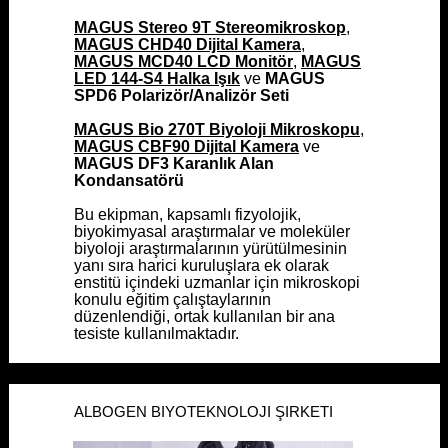
MAGUS Stereo 9T Stereomikroskop
MAGUS Stereo 9T Stereomikroskop
,
,
MAGUS CHD40 Dijital Kamera
MAGUS CHD40 Dijital Kamera
,
,
MAGUS MCD40 LCD Monitör
MAGUS MCD40 LCD Monitör
,
,
MAGUS
MAGUS
LED 144-S4 Halka Işık
LED 144-S4 Halka Işık
ve
ve
MAGUS
MAGUS
SPD6 Polarizör/Analizör Seti
SPD6 Polarizör/Analizör Seti
MAGUS Bio 270T Biyoloji Mikroskopu
MAGUS Bio 270T Biyoloji Mikroskopu
,
,
MAGUS CBF90 Dijital Kamera
MAGUS CBF90 Dijital Kamera
ve
ve
MAGUS DF3 Karanlık Alan
MAGUS DF3 Karanlık Alan
Kondansatörü
Kondansatörü
Bu ekipman, kapsamlı fizyolojik,
Bu ekipman, kapsamlı fizyolojik,
biyokimyasal araştırmalar ve moleküler
biyokimyasal araştırmalar ve moleküler
biyoloji araştırmalarının yürütülmesinin
biyoloji araştırmalarının yürütülmesinin
yanı sıra harici kuruluşlara ek olarak
yanı sıra harici kuruluşlara ek olarak
enstitü içindeki uzmanlar için mikroskopi
enstitü içindeki uzmanlar için mikroskopi
konulu eğitim çalıştaylarının
konulu eğitim çalıştaylarının
düzenlendiği, ortak kullanılan bir ana
düzenlendiği, ortak kullanılan bir ana
tesiste kullanılmaktadır.
tesiste kullanılmaktadır.
ALBOGEN BIYOTEKNOLOJI ŞIRKETI
ALBOGEN BIYOTEKNOLOJI ŞIRKETI