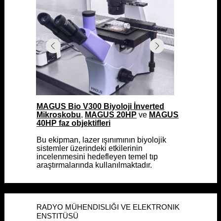
MAGUS Bio V300 Biyoloji İnverted
MAGUS Bio V300 Biyoloji İnverted
Mikroskobu
Mikroskobu
,
,
MAGUS 20HP
MAGUS 20HP
ve
ve
MAGUS
MAGUS
40HP faz objektifleri
40HP faz objektifleri
Bu ekipman, lazer ışınımının biyolojik
Bu ekipman, lazer ışınımının biyolojik
sistemler üzerindeki etkilerinin
sistemler üzerindeki etkilerinin
incelenmesini hedefleyen temel tıp
incelenmesini hedefleyen temel tıp
araştırmalarında kullanılmaktadır.
araştırmalarında kullanılmaktadır.
RADYO MÜHENDISLIĞI VE ELEKTRONIK
RADYO MÜHENDISLIĞI VE ELEKTRONIK
ENSTITÜSÜ
ENSTITÜSÜ