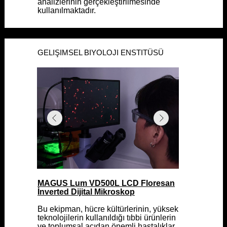
analizlerinin gerçekleştirilmesinde
analizlerinin gerçekleştirilmesinde
kullanılmaktadır.
kullanılmaktadır.
GELIŞIMSEL BIYOLOJI ENSTITÜSÜ
GELIŞIMSEL BIYOLOJI ENSTITÜSÜ
MAGUS Lum VD500L LCD Floresan
MAGUS Lum VD500L LCD Floresan
İnverted Dijital Mikroskop
İnverted Dijital Mikroskop
Bu ekipman, hücre kültürlerinin, yüksek
Bu ekipman, hücre kültürlerinin, yüksek
teknolojilerin kullanıldığı tıbbi ürünlerin
teknolojilerin kullanıldığı tıbbi ürünlerin
ve toplumsal açıdan önemli hastalıklar
ve toplumsal açıdan önemli hastalıklar