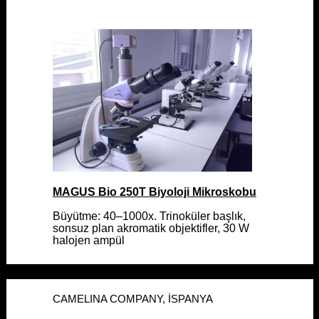
MAGUS Bio 250T Biyoloji Mikroskobu
MAGUS Bio 250T Biyoloji Mikroskobu
Büyütme: 40–1000x. Trinoküler başlık,
Büyütme: 40–1000x. Trinoküler başlık,
sonsuz plan akromatik objektifler, 30 W
sonsuz plan akromatik objektifler, 30 W
halojen ampül
halojen ampül
CAMELINA COMPANY, İSPANYA
CAMELINA COMPANY, İSPANYA