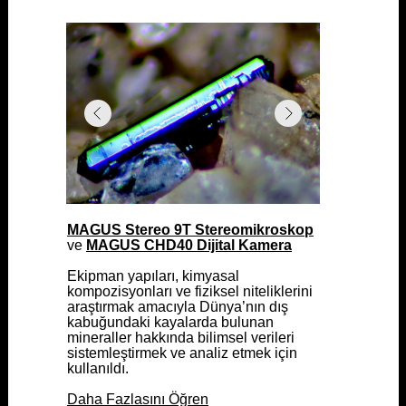
MAGUS Stereo 9T Stereomikroskop
MAGUS Stereo 9T Stereomikroskop
ve
ve
MAGUS CHD40 Dijital Kamera
MAGUS CHD40 Dijital Kamera
Ekipman yapıları, kimyasal
Ekipman yapıları, kimyasal
kompozisyonları ve fiziksel niteliklerini
kompozisyonları ve fiziksel niteliklerini
araştırmak amacıyla Dünya’nın dış
araştırmak amacıyla Dünya’nın dış
kabuğundaki kayalarda bulunan
kabuğundaki kayalarda bulunan
mineraller hakkında bilimsel verileri
mineraller hakkında bilimsel verileri
sistemleştirmek ve analiz etmek için
sistemleştirmek ve analiz etmek için
kullanıldı.
kullanıldı.
Daha Fazlasını Öğren
Daha Fazlasını Öğren