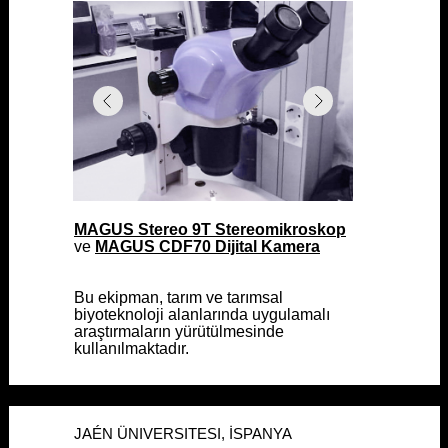
MAGUS Stereo 9T Stereomikroskop
MAGUS Stereo 9T Stereomikroskop
ve
ve
MAGUS CDF70 Dijital Kamera
MAGUS CDF70 Dijital Kamera
Bu ekipman, tarım ve tarımsal
Bu ekipman, tarım ve tarımsal
biyoteknoloji alanlarında uygulamalı
biyoteknoloji alanlarında uygulamalı
araştırmaların yürütülmesinde
araştırmaların yürütülmesinde
kullanılmaktadır.
kullanılmaktadır.
JAÉN ÜNIVERSITESI, İSPANYA
JAÉN ÜNIVERSITESI, İSPANYA