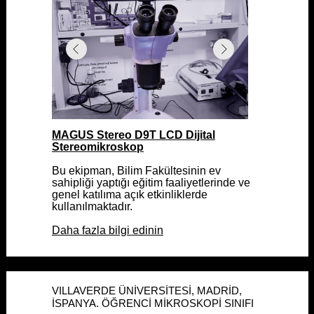
MAGUS Stereo D9T LCD Dijital
MAGUS Stereo D9T LCD Dijital
Stereomikroskop
Stereomikroskop
Bu ekipman, Bilim Fakültesinin ev
Bu ekipman, Bilim Fakültesinin ev
sahipliği yaptığı eğitim faaliyetlerinde ve
sahipliği yaptığı eğitim faaliyetlerinde ve
genel katılıma açık etkinliklerde
genel katılıma açık etkinliklerde
kullanılmaktadır.
kullanılmaktadır.
Daha fazla bilgi edinin
Daha fazla bilgi edinin
VILLAVERDE ÜNİVERSİTESİ, MADRİD,
VILLAVERDE ÜNİVERSİTESİ, MADRİD,
İSPANYA. ÖĞRENCİ MİKROSKOPİ SINIFI
İSPANYA. ÖĞRENCİ MİKROSKOPİ SINIFI