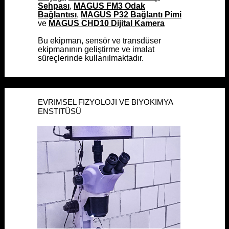
Sehpası
Sehpası
,
,
MAGUS FM3 Odak
MAGUS FM3 Odak
Bağlantısı
Bağlantısı
,
,
MAGUS P32 Bağlantı Pimi
MAGUS P32 Bağlantı Pimi
ve
ve
MAGUS CHD10 Dijital Kamera
MAGUS CHD10 Dijital Kamera
Bu ekipman, sensör ve transdüser
Bu ekipman, sensör ve transdüser
ekipmanının geliştirme ve imalat
ekipmanının geliştirme ve imalat
süreçlerinde kullanılmaktadır.
süreçlerinde kullanılmaktadır.
EVRIMSEL FIZYOLOJI VE BIYOKIMYA
EVRIMSEL FIZYOLOJI VE BIYOKIMYA
ENSTITÜSÜ
ENSTITÜSÜ