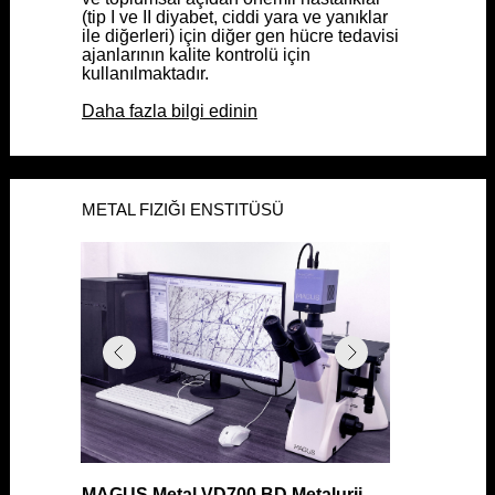
(tip I ve II diyabet, ciddi yara ve yanıklar
(tip I ve II diyabet, ciddi yara ve yanıklar
ile diğerleri) için diğer gen hücre tedavisi
ile diğerleri) için diğer gen hücre tedavisi
ajanlarının kalite kontrolü için
ajanlarının kalite kontrolü için
kullanılmaktadır.
kullanılmaktadır.
Daha fazla bilgi edinin
Daha fazla bilgi edinin
METAL FIZIĞI ENSTITÜSÜ
METAL FIZIĞI ENSTITÜSÜ
MAGUS Metal VD700 BD Metalurji
MAGUS Metal VD700 BD Metalurji