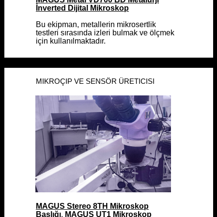
İnverted Dijital Mikroskop
İnverted Dijital Mikroskop
Bu ekipman, metallerin mikrosertlik
Bu ekipman, metallerin mikrosertlik
testleri sırasında izleri bulmak ve ölçmek
testleri sırasında izleri bulmak ve ölçmek
için kullanılmaktadır.
için kullanılmaktadır.
MIKROÇIP VE SENSÖR ÜRETICISI
MIKROÇIP VE SENSÖR ÜRETICISI
MAGUS Stereo 8TH Mikroskop
MAGUS Stereo 8TH Mikroskop
Başlığı
Başlığı
,
,
MAGUS UT1 Mikroskop
MAGUS UT1 Mikroskop