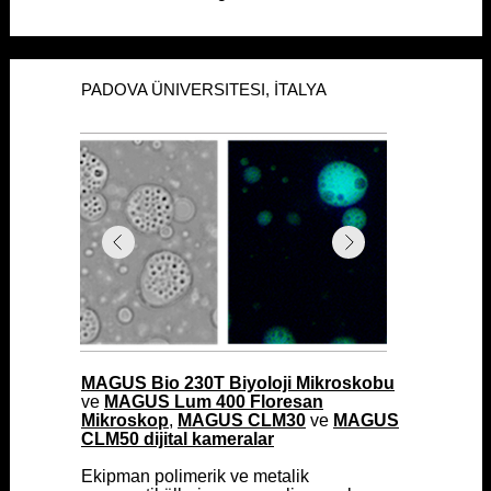
PADOVA ÜNIVERSITESI, İTALYA
PADOVA ÜNIVERSITESI, İTALYA
MAGUS Bio 230T Biyoloji Mikroskobu
MAGUS Bio 230T Biyoloji Mikroskobu
ve
ve
MAGUS Lum 400 Floresan
MAGUS Lum 400 Floresan
Mikroskop
Mikroskop
,
,
MAGUS CLM30
MAGUS CLM30
ve
ve
MAGUS
MAGUS
CLM50 dijital kameralar
CLM50 dijital kameralar
Ekipman polimerik ve metalik
Ekipman polimerik ve metalik