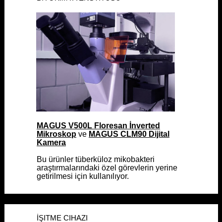
MAGUS V500L Floresan İnverted
MAGUS V500L Floresan İnverted
Mikroskop
Mikroskop
ve
ve
MAGUS CLM90 Dijital
MAGUS CLM90 Dijital
Kamera
Kamera
Bu ürünler tüberküloz mikobakteri
Bu ürünler tüberküloz mikobakteri
araştırmalarındaki özel görevlerin yerine
araştırmalarındaki özel görevlerin yerine
getirilmesi için kullanılıyor.
getirilmesi için kullanılıyor.
İŞITME CIHAZI ÜRETICISI
İŞITME CIHAZI